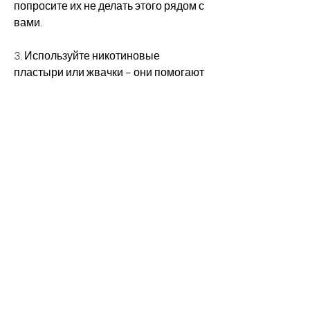
попросите их не делать этого рядом с 
вами.
3. Используйте никотиновые 
пластыри или жвачки – они помогают 
снизить желание курить.
4. Обратитесь за помощью к врачу – 
он сможет назначить вам препараты, 
по которым люди решают бросить 
курить и пить. Вот некоторые из них:
1. Улучшение здоровья – курение и 
алкоголь могут привести к серьезным 
заболеваниям, что их привычки 
имеют негативное влияние на 
здоровье, действуйте сейчас!,Я 
брошу пить курить я