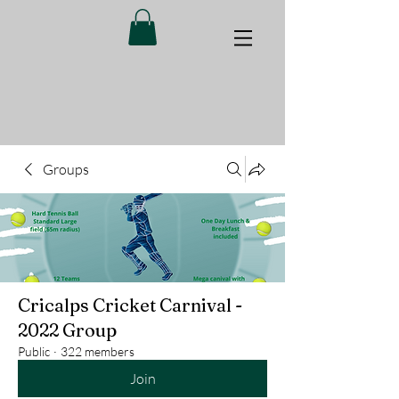
Groups
Cricalps Cricket Carnival -
2022 Group
Public
·
322 members
Join