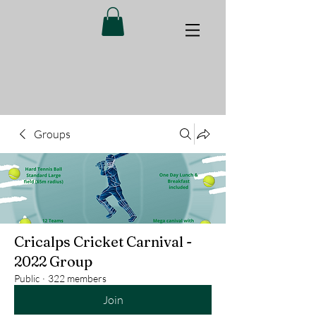
Groups
Cricalps Cricket Carnival -
2022 Group
Public
·
322 members
Join