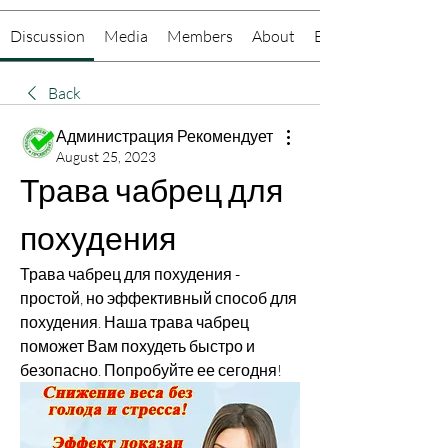
Discussion
Media
Members
About
Events
Back
Администрация Рекомендует
August 25, 2023
Трава чабрец для 
похудения
Трава чабрец для похудения - 
простой, но эффективный способ для 
похудения. Наша трава чабрец 
поможет Вам похудеть быстро и 
безопасно. Попробуйте ее сегодня!