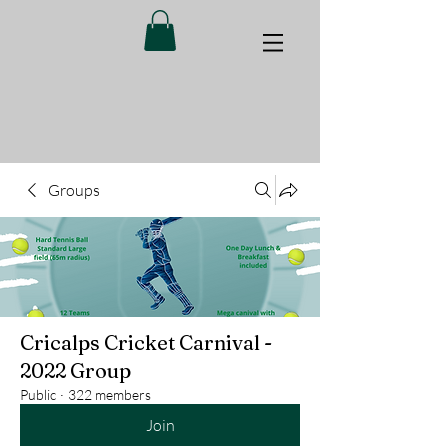
Groups
Cricalps Cricket Carnival -
2022 Group
Public
·
322 members
Join