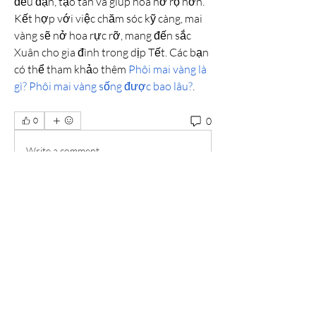
đều đặn, tạo tán và giúp hoa nở rộ hơn. 
Kết hợp với việc chăm sóc kỹ càng, mai 
vàng sẽ nở hoa rực rỡ, mang đến sắc 
Xuân cho gia đình trong dịp Tết. Các bạn 
có thể tham khảo thêm 
Phôi mai vàng là 
gì? Phôi mai vàng sống được bao lâu?
.
0
0
Write a comment...
About
Welcome to the group! You can connect
with other members, ge
...
Read more
Members