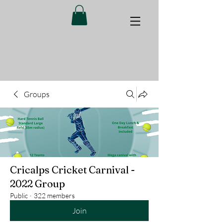
Groups
Cricalps Cricket Carnival -
2022 Group
Public
·
322 members
Join