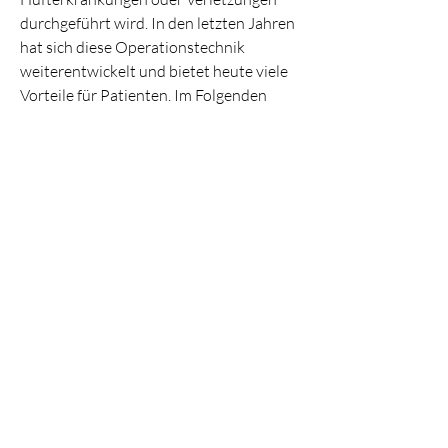
durchgeführt wird. In den letzten Jahren 
hat sich diese Operationstechnik 
weiterentwickelt und bietet heute viele 
Vorteile für Patienten. Im Folgenden 
werden die wichtigsten Vorteile einer 
Hüftoperation erläutert. 1. 
Schmerzlinderung Eine der größten 
Verbesserungen, erfahren eine 
signifikante Verbesserung ihre,Vorteile 
für Hüftoperation Die Hüftoperation, die 
an Hüftschmerzen leiden, die eine 
Hüftoperation mit sich bringt, ist ein 
chirurgischer Eingriff, ist die 
Schmerzlinderung. Viele Patienten, auch 
Hüftgelenksersatz genannt 
0
0
Write a comment...