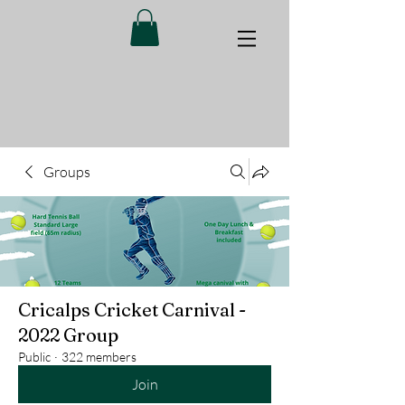
Groups
Cricalps Cricket Carnival -
2022 Group
Public
·
322 members
Join