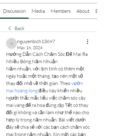
Discussion
Media
Members
About
Events
Back
nguyenbich13697
nguyenbich13697
May 16, 2024
Hướng Dẫn Cách Chăm Sóc Để Mai Ra 
Nhiều Bông Năm Nhuận
Năm nhuận, với lịch tính có thêm một 
ngày hoặc một tháng, tạo nên một số 
thay đổi nhỏ về thời gian. Theo 
vườn 
mai hoàng long
 điều này khiến nhiều 
người thắc mắc liệu việc chăm sóc cây 
mai vàng để ra hoa đúng dịp Tết có thay 
đổi gì không và cần làm như thế nào cho 
hợp lý trong năm nhuận. Bài viết dưới 
đây sẽ chia sẻ với các bạn cách chăm sóc 
mai trong năm nhuận. Xin mời các bạn 