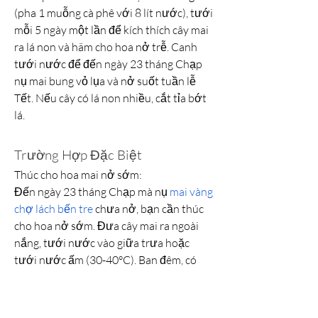
(pha 1 muỗng cà phê với 8 lít nước), tưới 
mỗi 5 ngày một lần để kích thích cây mai 
ra lá non và hãm cho hoa nở trễ. Canh 
tưới nước để đến ngày 23 tháng Chạp 
nụ mai bung vỏ lụa và nở suốt tuần lễ 
Tết. Nếu cây có lá non nhiều, cắt tỉa bớt 
lá.
Trường Hợp Đặc Biệt
Thúc cho hoa mai nở sớm:
Đến ngày 23 tháng Chạp mà nụ 
mai vàng 
chợ lách bến tre
 chưa nở, bạn cần thúc 
cho hoa nở sớm. Đưa cây mai ra ngoài 
nắng, tưới nước vào giữa trưa hoặc 
tưới nước ấm (30-40°C). Ban đêm, có 
thể thắp bóng đèn tròn để sưởi ấm. Gần 
Tết, phun thêm thuốc rầy như Methyl 
Parathion hoặc Monitor.