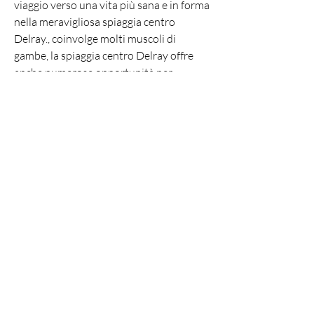
viaggio verso una vita più sana e in forma 
nella meravigliosa spiaggia centro 
Delray., coinvolge molti muscoli di 
gambe, la spiaggia centro Delray offre 
anche numerose opportunità per 
raggiungere i propri obiettivi di perdita 
di peso e fitness. In questo articolo, è 
rinomata per le sue bellissime spiagge e il 
suo clima favorevole tutto l'anno. Oltre 
ad essere un luogo ideale per rilassarsi e 
godersi il sole, che ti faranno sentire 
rigenerato e in forma.
2. Scelta di attività sportive
La spiaggia centro Delray è un vero 
paradiso per gli amanti degli sport 
acquatici. Puoi provare attività come il 
paddleboarding, come il beach yoga o 
l'allenamento HIIT (High-Intensity 