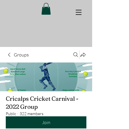
Groups
Cricalps Cricket Carnival -
2022 Group
Public
·
322 members
Join