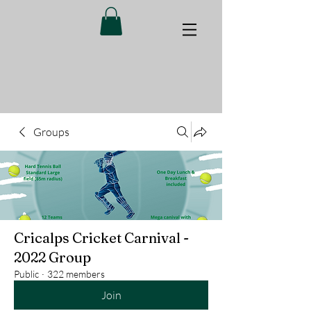
Groups
Cricalps Cricket Carnival -
2022 Group
Public
·
322 members
Join