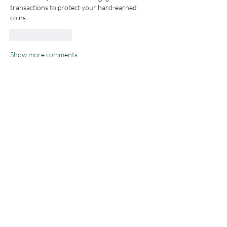
transactions to protect your hard-earned 
coins.
Like
Reply
Show more comments
About
Welcome to the group! You can connect
with other members, ge
...
Read more
Members
Samson Conal
Follow
Geneva Mae
Follow
indoswisscricketle
Follow
indoswisscricketle