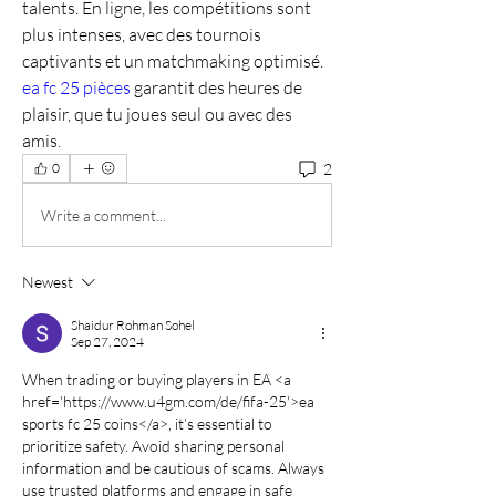
talents. En ligne, les compétitions sont 
plus intenses, avec des tournois 
captivants et un matchmaking optimisé. 
ea fc 25 pièces
 garantit des heures de 
plaisir, que tu joues seul ou avec des 
amis.
2
0
Write a comment...
Newest
Shaidur Rohman Sohel
Sep 27, 2024
When trading or buying players in EA <a 
href='https://www.u4gm.com/de/fifa-25'>ea 
sports fc 25 coins</a>, it’s essential to 
prioritize safety. Avoid sharing personal 
information and be cautious of scams. Always 
use trusted platforms and engage in safe 