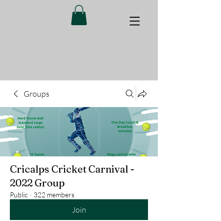
Groups
Cricalps Cricket Carnival -
2022 Group
Public
·
322 members
Join