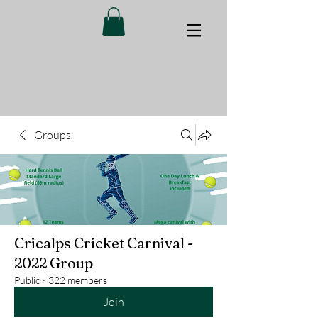
Groups
Cricalps Cricket Carnival -
2022 Group
Public
·
322 members
Join