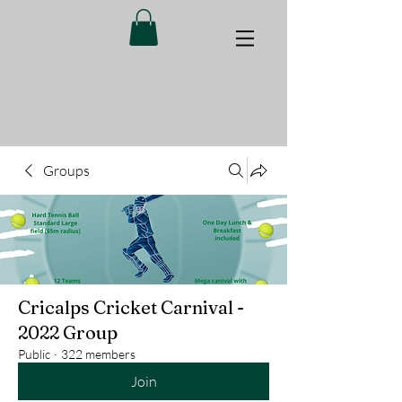
Groups
Cricalps Cricket Carnival -
2022 Group
Public
·
322 members
Join