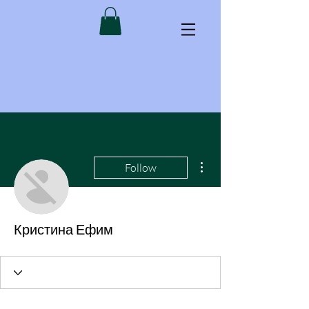
More actions
Follow
Кристина Ефим