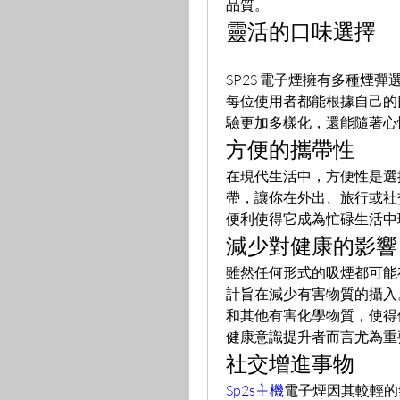
品質。
靈活的口味選擇
SP2S 電子煙擁有多種煙
每位使用者都能根據自己的
驗更加多樣化，還能隨著心
方便的攜帶性
在現代生活中，方便性是選
帶，讓你在外出、旅行或社
便利使得它成為忙碌生活中
減少對健康的影響
雖然任何形式的吸煙都可能存
計旨在減少有害物質的攝入
和其他有害化學物質，使得
健康意識提升者而言尤為重
社交增進事物
Sp2s主機
電子煙因其較輕的