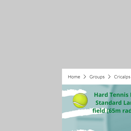
Home
Groups
Cricalps