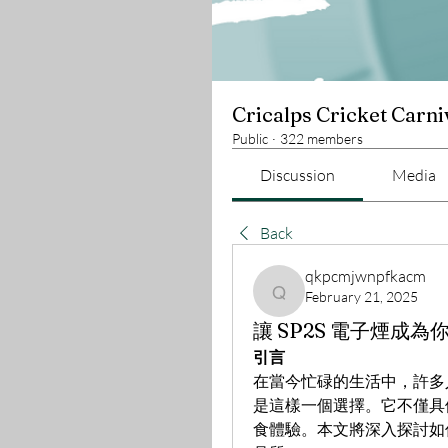
Cricalps Cricket Carni
Public
·
322 members
Discussion
Media
Back
qkpcmjwnpfkacm
February 21, 2025
qkpcmjwnpfkacm
讓 SP2S 電子煙成
引言
在當今忙碌的生活中，許多
是這樣一個選擇。它不僅具
食體驗。本文將深入探討如何