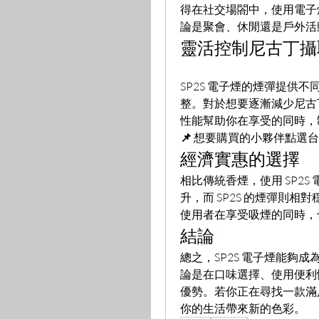
得在社交場閤中，使用電子
論是聚會、休閒還是戶外活動
靈活控制尼古丁攝
SP2S 電子煙的煙彈提供
整。對於想要逐漸減少尼古
性能幫助你在享受的同時，
📌
 想要購買的小夥伴點選
經濟實惠的選擇
相比傳統香煙，使用 SP2
升，而 SP2S 的煙彈則
使用者在享受吸煙的同時，
結論
總之，SP2S 電子煙能夠
論是在口味選擇、使用便利性
優勢。若你正在尋找一款滿
你的生活帶來新的色彩。