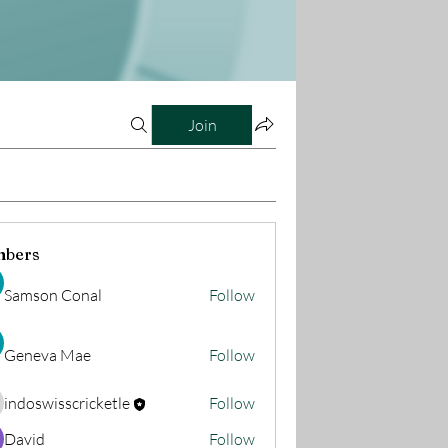
Join
bers
Samson Conal
Follow
Geneva Mae
Follow
indoswisscricketle
Follow
oswisscricketle
David
Follow