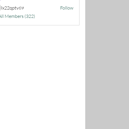
lx22qptv69
Follow
22qptv69
All Members (322)