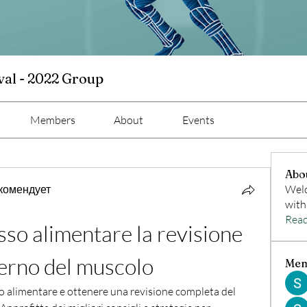
val - 2022 Group
Members
About
Events
Abo
комендует
Welc
with
Rea
sso alimentare la revisione 
terno del muscolo
Mem
so alimentare e ottenere una revisione completa del 