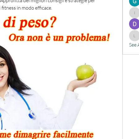
pprofitta dei migliori consigli e strategie per 
i fitness in modo efficace.
ind
lx
See 