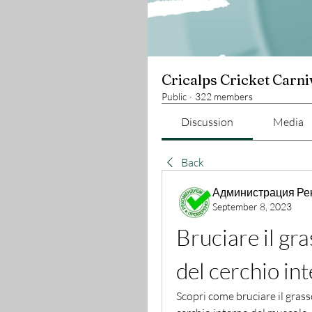
Cricalps Cricket Carni
Public
·
322 members
Discussion
Media
Back
Администрация Ре
September 8, 2023
Bruciare il gra
del cerchio in
Scopri come bruciare il gras