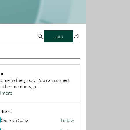
Join
ut
ome to the group! You can connect
 other members, ge
...
d more
bers
Samson Conal
Follow