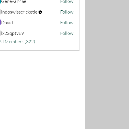
Geneva Mae
Follow
indoswisscricketle
Follow
oswisscricketle
David
Follow
lx22qptv69
Follow
22qptv69
All Members (322)