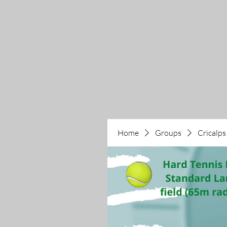
Home
Groups
Cricalps