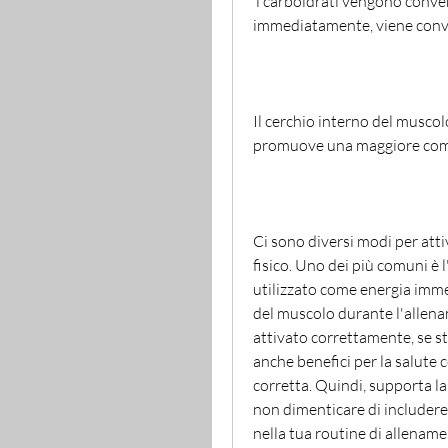
 i carboidrati vengono convertiti in glucosio, se l'energia non viene utilizzata 
immediatamente, viene conve
Il cerchio interno del muscol
promuove una maggiore comb
Ci sono diversi modi per atti
fisico. Uno dei più comuni è l
utilizzato come energia immedi
del muscolo durante l'allena
attivato correttamente, se sta
anche benefici per la salute 
corretta. Quindi, supporta la 
non dimenticare di includere 
nella tua routine di allenamen